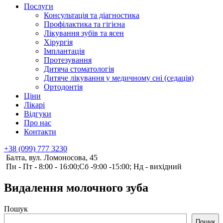
Послуги
Консультація та діагностика
Профілактика та гігієна
Лікування зубів та ясен
Хірургія
Імплантація
Протезування
Дитяча стоматологія
Дитяче лікування у медичному сні (седація)
Ортодонтія
Ціни
Лікарі
Відгуки
Про нас
Контакти
+38 (099) 777 3230
Балта, вул. Ломоносова, 45
Пн - Пт - 8:00 - 16:00;Сб -9:00 -15:00; Нд - вихідний
Видалення молочного зуба
Пошук
Пошук