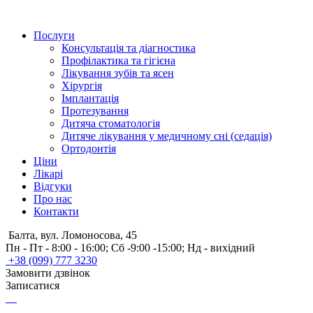
Послуги
Консультація та діагностика
Профілактика та гігієна
Лікування зубів та ясен
Хірургія
Імплантація
Протезування
Дитяча стоматологія
Дитяче лікування у медичному сні (седація)
Ортодонтія
Ціни
Лікарі
Відгуки
Про нас
Контакти
Балта, вул. Ломоносова, 45
Пн - Пт - 8:00 - 16:00; Сб -9:00 -15:00; Нд - вихідний
+38 (099) 777 3230
Замовити дзвінок
Записатися