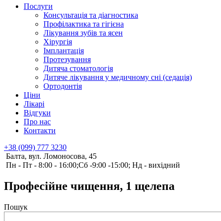
Послуги
Консультація та діагностика
Профілактика та гігієна
Лікування зубів та ясен
Хірургія
Імплантація
Протезування
Дитяча стоматологія
Дитяче лікування у медичному сні (седація)
Ортодонтія
Ціни
Лікарі
Відгуки
Про нас
Контакти
+38 (099) 777 3230
Балта, вул. Ломоносова, 45
Пн - Пт - 8:00 - 16:00;Сб -9:00 -15:00; Нд - вихідний
Професійне чищення, 1 щелепа
Пошук