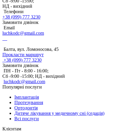
Сб -9:00 -15:00;
НД - вихідний
Телефони
+38 (099) 777 3230
Замовити дзвінок
Email
luchkodc@gmail.com
Балта, вул. Ломоносова, 45
Прокласти маршрут
+38 (099) 777 3230
Замовити дзвінок
ПН - Пт - 8:00 - 16:00;
Сб -9:00 -15:00;
НД - вихідний
luchkodc@gmail.com
Популярні послуги
Імплантація
Протезування
Ортодонтія
Дитяче лікування у медичному сні (седація)
Всі послуги
Клієнтам