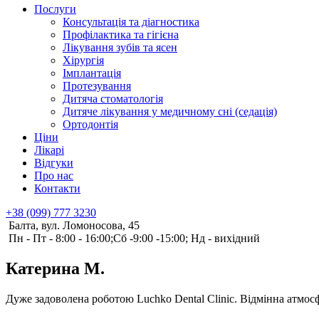
Послуги
Консультація та діагностика
Профілактика та гігієна
Лікування зубів та ясен
Хірургія
Імплантація
Протезування
Дитяча стоматологія
Дитяче лікування у медичному сні (седація)
Ортодонтія
Ціни
Лікарі
Відгуки
Про нас
Контакти
+38 (099) 777 3230
Балта, вул. Ломоносова, 45
Пн - Пт - 8:00 - 16:00;Сб -9:00 -15:00; Нд - вихідний
Катерина М.
Дуже задоволена роботою Luchko Dental Clinic. Відмінна атмосф