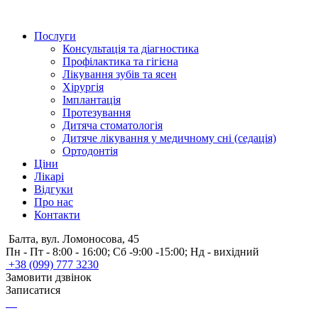
Послуги
Консультація та діагностика
Профілактика та гігієна
Лікування зубів та ясен
Хірургія
Імплантація
Протезування
Дитяча стоматологія
Дитяче лікування у медичному сні (седація)
Ортодонтія
Ціни
Лікарі
Відгуки
Про нас
Контакти
Балта, вул. Ломоносова, 45
Пн - Пт - 8:00 - 16:00; Сб -9:00 -15:00; Нд - вихідний
+38 (099) 777 3230
Замовити дзвінок
Записатися